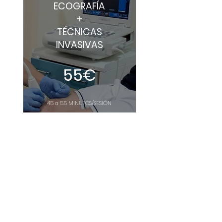
ECOGRAFÍA
+
TÉCNICAS
INVASIVAS
55
€
45 a 55 MINUTOS/SESIÓN
QUALIZ FISIO
Plaza Puerto de la Cruz 2,
posterior
locales 6 y 7
28029 - MADRID
recepcion@qualizfisio.com
mail:
+34 653 675 161
teléfono: