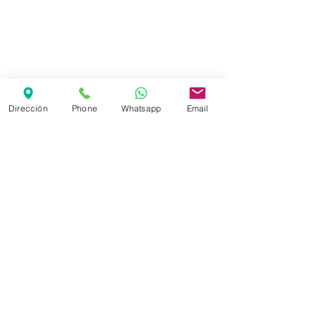
Política de Privacidad
Aviso Legal
Seguro de Reembolso
PEDIR CITA
Dirección
Phone
Whatsapp
Email