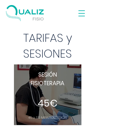
TARIFAS y
SESIONES
SESIÓN
FISIOTE
RAPIA
45
€
45 a 55
MINUTOS/SESIÓN